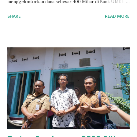
menggelontorkan dana sebesar 400 Miliar di Bank UMKM
guna memberikan bantuan kredit lunak kepada para pelaku
SHARE
READ MORE
UMKM di Jatim. Namun Chusainuddin,S.Sos Anggota Komisi
B yang menangani tentang Perekonomian menilai
Pemerintah provinsi masih kurang serius memberikan
sosialisasi kepada masyarakat terutrama pelaku UMKM
yang sebenarnya ada dana pinjaman lunak untuk mereka. "
Ketika saya menjalankan Reses di Blitar,Kediri dan
Tulungagung , banyak masyarakat sana tak mengetahui ada
dana pinjaman lunak di Bank UMKM untuk para pelaku
UMKM, karena sebenarnya jika Pemprov serius
memberikan sosialisasi sampai ke tingkat desa,maka saya
yakin masyarakat sangat senang sekali," ucap pria yang
akrab dipanggil Gus Udin tersebut. Apalagi menyambut
MEA, seharusnya pelaku UMKM sudah mengerti kalau ada
dana pinjaman unt...