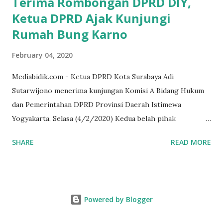
Terima Rombongan DPRD DIY,
Ketua DPRD Ajak Kunjungi
Rumah Bung Karno
February 04, 2020
Mediabidik.com - Ketua DPRD Kota Surabaya Adi
Sutarwijono menerima kunjungan Komisi A Bidang Hukum
dan Pemerintahan DPRD Provinsi Daerah Istimewa
Yogyakarta, Selasa (4/2/2020) Kedua belah pihak
mendiskusikan sinergi DPRD dengan media massa dalam
SHARE
READ MORE
memperkuat Demokrasi Pancasila. Turut dalam rombongan
DPRD DIY adalah puluhan wartawan dari berbagai media
massa. Dalam kunjungan itu, tamu dari Kota Gudeg juga
singgah dan melihat rumah kelahiran Bung Karno di
Powered by Blogger
Peneleh. Juga, rumah peninggalan HOS Tjokroaminoto,
tempat indekos Soekarno muda bersama tokoh-tokoh