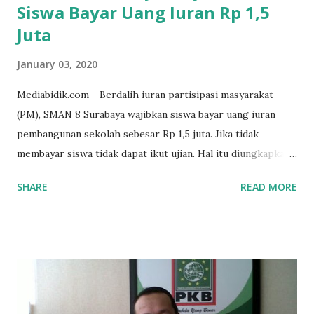
Siswa Bayar Uang Iuran Rp 1,5
Juta
January 03, 2020
Mediabidik.com - Berdalih iuran partisipasi masyarakat
(PM), SMAN 8 Surabaya wajibkan siswa bayar uang iuran
pembangunan sekolah sebesar Rp 1,5 juta. Jika tidak
membayar siswa tidak dapat ikut ujian. Hal itu diungkapkan
Mujib paman dari Farida Diah Anggraeni siswa kelas X IPS 3
SHARE
READ MORE
SMAN 8 Jalan Iskandar Muda Surabaya mengatakan, ada
ponakan sekolah di SMAN 8 Surabaya diminta bayar uang
perbaikan sekolah Rp.1,5 juta. "Kalau gak bayar, tidak dapat
ikut ulangan," ujar Mujib, kepada BIDIK. Jumat (3/1/2020).
Mujib menambahkan, akhirnya terpaksa ortu nya pinjam
uang tetangga 500 ribu, agar anaknya bisa ikut ujian.
"Kasihan dia sudah tidak punya ayah, ibunya saudara saya,