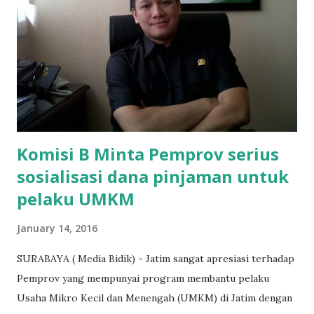
kerja sebagai pembantu rumah tangga. Tolong dibantu mas,
agar uang bisa kembali,"ungkapnya. Perihal adanya
penarikan uang iuran untuk pembangunan gedung sekolah,
dibenarkan oleh Atika Fadhilah siswa kelas XI saat
diwawancarai. "Benar, bilangnya wajib Rp 1,5 juta dan waktu
terakh...
Komisi B Minta Pemprov serius
sosialisasi dana pinjaman untuk
pelaku UMKM
January 14, 2016
SURABAYA ( Media Bidik) - Jatim sangat apresiasi terhadap
Pemprov yang mempunyai program membantu pelaku
Usaha Mikro Kecil dan Menengah (UMKM) di Jatim dengan