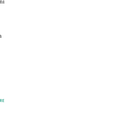
ni
n
RE