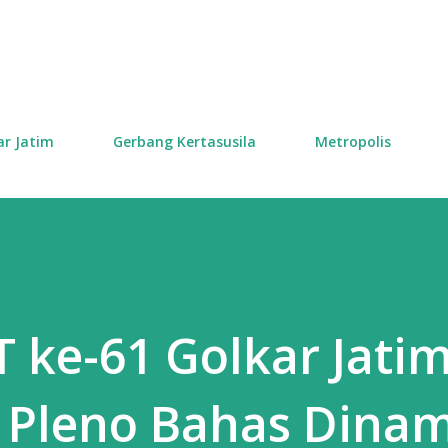
Skip to main content
ar Jatim
Gerbang Kertasusila
Metropolis
 ke-61 Golkar Jati
t Pleno Bahas Dina