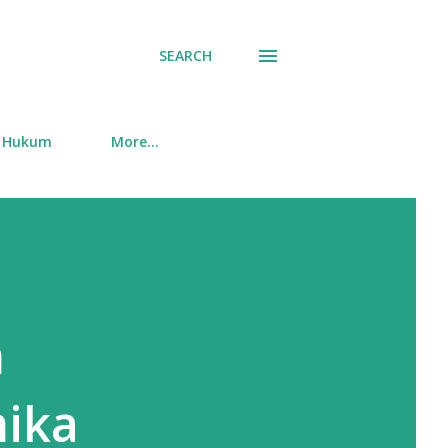
SEARCH
Hukum
More…
m
mika