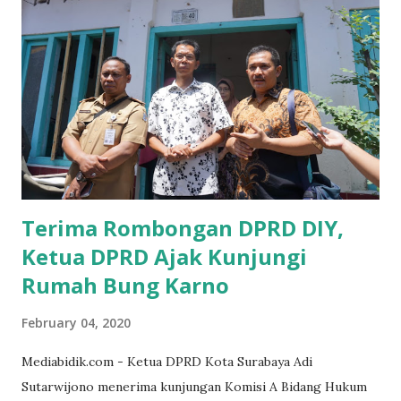
Ketika saya menjalankan Reses di Blitar,Kediri dan
Tulungagung , banyak masyarakat sana tak mengetahui ada
dana pinjaman lunak di Bank UMKM untuk para pelaku
UMKM, karena sebenarnya jika Pemprov serius
memberikan sosialisasi sampai ke tingkat desa,maka saya
yakin masyarakat sangat senang sekali," ucap pria yang
akrab dipanggil Gus Udin tersebut. Apalagi menyambut
MEA, seharusnya pelaku UMKM sudah mengerti kalau ada
dana pinjaman unt...
Terima Rombongan DPRD DIY,
Ketua DPRD Ajak Kunjungi
Rumah Bung Karno
February 04, 2020
Mediabidik.com - Ketua DPRD Kota Surabaya Adi
Sutarwijono menerima kunjungan Komisi A Bidang Hukum