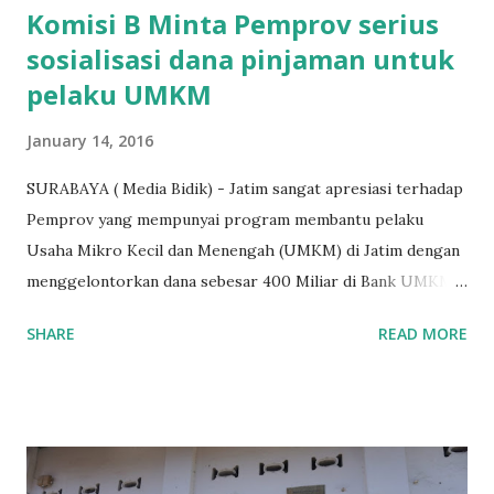
Komisi B Minta Pemprov serius
sosialisasi dana pinjaman untuk
pelaku UMKM
January 14, 2016
SURABAYA ( Media Bidik) - Jatim sangat apresiasi terhadap
Pemprov yang mempunyai program membantu pelaku
Usaha Mikro Kecil dan Menengah (UMKM) di Jatim dengan
menggelontorkan dana sebesar 400 Miliar di Bank UMKM
guna memberikan bantuan kredit lunak kepada para pelaku
SHARE
READ MORE
UMKM di Jatim. Namun Chusainuddin,S.Sos Anggota Komisi
B yang menangani tentang Perekonomian menilai
Pemerintah provinsi masih kurang serius memberikan
sosialisasi kepada masyarakat terutrama pelaku UMKM
yang sebenarnya ada dana pinjaman lunak untuk mereka. "