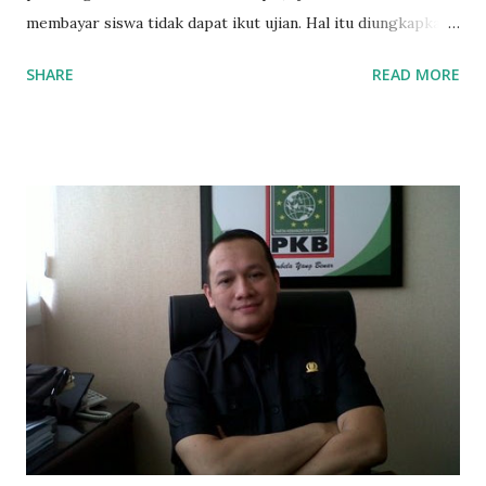
membayar siswa tidak dapat ikut ujian. Hal itu diungkapkan
Mujib paman dari Farida Diah Anggraeni siswa kelas X IPS 3
SHARE
READ MORE
SMAN 8 Jalan Iskandar Muda Surabaya mengatakan, ada
ponakan sekolah di SMAN 8 Surabaya diminta bayar uang
perbaikan sekolah Rp.1,5 juta. "Kalau gak bayar, tidak dapat
ikut ulangan," ujar Mujib, kepada BIDIK. Jumat (3/1/2020).
Mujib menambahkan, akhirnya terpaksa ortu nya pinjam
uang tetangga 500 ribu, agar anaknya bisa ikut ujian.
"Kasihan dia sudah tidak punya ayah, ibunya saudara saya,
kerja sebagai pembantu rumah tangga. Tolong dibantu mas,
agar uang bisa kembali,"ungkapnya. Perihal adanya
penarikan uang iuran untuk pembangunan gedung sekolah,
dibenarkan oleh Atika Fadhilah siswa kelas XI saat
diwawancarai. "Benar, bilangnya wajib Rp 1,5 juta dan waktu
terakh...