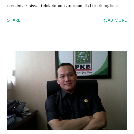
membayar siswa tidak dapat ikut ujian. Hal itu diungkapkan
Mujib paman dari Farida Diah Anggraeni siswa kelas X IPS 3
SHARE
READ MORE
SMAN 8 Jalan Iskandar Muda Surabaya mengatakan, ada
ponakan sekolah di SMAN 8 Surabaya diminta bayar uang
perbaikan sekolah Rp.1,5 juta. "Kalau gak bayar, tidak dapat
ikut ulangan," ujar Mujib, kepada BIDIK. Jumat (3/1/2020).
Mujib menambahkan, akhirnya terpaksa ortu nya pinjam
uang tetangga 500 ribu, agar anaknya bisa ikut ujian.
"Kasihan dia sudah tidak punya ayah, ibunya saudara saya,
kerja sebagai pembantu rumah tangga. Tolong dibantu mas,
agar uang bisa kembali,"ungkapnya. Perihal adanya
penarikan uang iuran untuk pembangunan gedung sekolah,
dibenarkan oleh Atika Fadhilah siswa kelas XI saat
diwawancarai. "Benar, bilangnya wajib Rp 1,5 juta dan waktu
terakh...