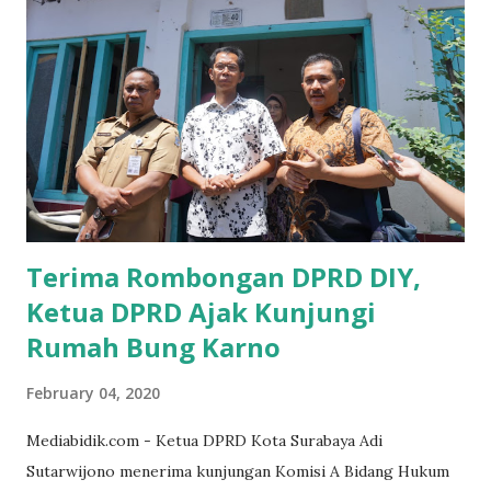
Ketika saya menjalankan Reses di Blitar,Kediri dan
Tulungagung , banyak masyarakat sana tak mengetahui ada
dana pinjaman lunak di Bank UMKM untuk para pelaku
UMKM, karena sebenarnya jika Pemprov serius
memberikan sosialisasi sampai ke tingkat desa,maka saya
yakin masyarakat sangat senang sekali," ucap pria yang
akrab dipanggil Gus Udin tersebut. Apalagi menyambut
MEA, seharusnya pelaku UMKM sudah mengerti kalau ada
dana pinjaman unt...
Terima Rombongan DPRD DIY,
Ketua DPRD Ajak Kunjungi
Rumah Bung Karno
February 04, 2020
Mediabidik.com - Ketua DPRD Kota Surabaya Adi
Sutarwijono menerima kunjungan Komisi A Bidang Hukum