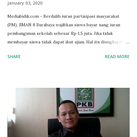
January 03, 2020
Mediabidik.com - Berdalih iuran partisipasi masyarakat
(PM), SMAN 8 Surabaya wajibkan siswa bayar uang iuran
pembangunan sekolah sebesar Rp 1,5 juta. Jika tidak
membayar siswa tidak dapat ikut ujian. Hal itu diungkapkan
Mujib paman dari Farida Diah Anggraeni siswa kelas X IPS 3
SHARE
READ MORE
SMAN 8 Jalan Iskandar Muda Surabaya mengatakan, ada
ponakan sekolah di SMAN 8 Surabaya diminta bayar uang
perbaikan sekolah Rp.1,5 juta. "Kalau gak bayar, tidak dapat
ikut ulangan," ujar Mujib, kepada BIDIK. Jumat (3/1/2020).
Mujib menambahkan, akhirnya terpaksa ortu nya pinjam
uang tetangga 500 ribu, agar anaknya bisa ikut ujian.
"Kasihan dia sudah tidak punya ayah, ibunya saudara saya,
kerja sebagai pembantu rumah tangga. Tolong dibantu mas,
agar uang bisa kembali,"ungkapnya. Perihal adanya
penarikan uang iuran untuk pembangunan gedung sekolah,