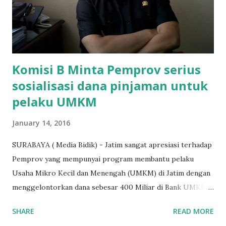
dibenarkan oleh Atika Fadhilah siswa kelas XI saat
diwawancarai. "Benar, bilangnya wajib Rp 1,5 juta dan waktu
terakh...
Komisi B Minta Pemprov serius
sosialisasi dana pinjaman untuk
pelaku UMKM
January 14, 2016
SURABAYA ( Media Bidik) - Jatim sangat apresiasi terhadap
Pemprov yang mempunyai program membantu pelaku
Usaha Mikro Kecil dan Menengah (UMKM) di Jatim dengan
menggelontorkan dana sebesar 400 Miliar di Bank UMKM
guna memberikan bantuan kredit lunak kepada para pelaku
SHARE
READ MORE
UMKM di Jatim. Namun Chusainuddin,S.Sos Anggota Komisi