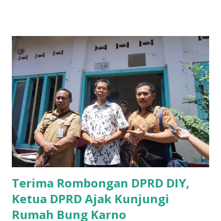
B yang menangani tentang Perekonomian menilai
Pemerintah provinsi masih kurang serius memberikan
sosialisasi kepada masyarakat terutrama pelaku UMKM
yang sebenarnya ada dana pinjaman lunak untuk mereka. "
Ketika saya menjalankan Reses di Blitar,Kediri dan
Tulungagung , banyak masyarakat sana tak mengetahui ada
dana pinjaman lunak di Bank UMKM untuk para pelaku
UMKM, karena sebenarnya jika Pemprov serius
memberikan sosialisasi sampai ke tingkat desa,maka saya
yakin masyarakat sangat senang sekali," ucap pria yang
akrab dipanggil Gus Udin tersebut. Apalagi menyambut
MEA, seharusnya pelaku UMKM sudah mengerti kalau ada
dana pinjaman unt...
Terima Rombongan DPRD DIY,
Ketua DPRD Ajak Kunjungi
Rumah Bung Karno