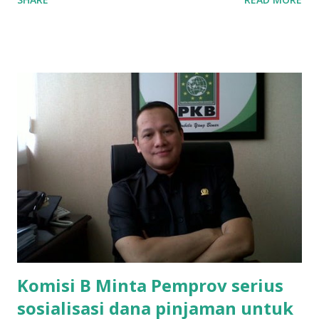
SMAN 8 Jalan Iskandar Muda Surabaya mengatakan, ada
ponakan sekolah di SMAN 8 Surabaya diminta bayar uang
perbaikan sekolah Rp.1,5 juta. "Kalau gak bayar, tidak dapat
ikut ulangan," ujar Mujib, kepada BIDIK. Jumat (3/1/2020).
Mujib menambahkan, akhirnya terpaksa ortu nya pinjam
uang tetangga 500 ribu, agar anaknya bisa ikut ujian.
"Kasihan dia sudah tidak punya ayah, ibunya saudara saya,
kerja sebagai pembantu rumah tangga. Tolong dibantu mas,
agar uang bisa kembali,"ungkapnya. Perihal adanya
penarikan uang iuran untuk pembangunan gedung sekolah,
dibenarkan oleh Atika Fadhilah siswa kelas XI saat
diwawancarai. "Benar, bilangnya wajib Rp 1,5 juta dan waktu
terakh...
Komisi B Minta Pemprov serius
sosialisasi dana pinjaman untuk