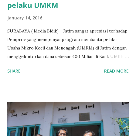
pelaku UMKM
January 14, 2016
SURABAYA ( Media Bidik) - Jatim sangat apresiasi terhadap
Pemprov yang mempunyai program membantu pelaku
Usaha Mikro Kecil dan Menengah (UMKM) di Jatim dengan
menggelontorkan dana sebesar 400 Miliar di Bank UMKM
guna memberikan bantuan kredit lunak kepada para pelaku
SHARE
READ MORE
UMKM di Jatim. Namun Chusainuddin,S.Sos Anggota Komisi
B yang menangani tentang Perekonomian menilai
Pemerintah provinsi masih kurang serius memberikan
sosialisasi kepada masyarakat terutrama pelaku UMKM
yang sebenarnya ada dana pinjaman lunak untuk mereka. "
Ketika saya menjalankan Reses di Blitar,Kediri dan
Tulungagung , banyak masyarakat sana tak mengetahui ada
dana pinjaman lunak di Bank UMKM untuk para pelaku