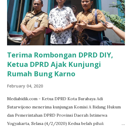
UMKM, karena sebenarnya jika Pemprov serius
memberikan sosialisasi sampai ke tingkat desa,maka saya
yakin masyarakat sangat senang sekali," ucap pria yang
akrab dipanggil Gus Udin tersebut. Apalagi menyambut
MEA, seharusnya pelaku UMKM sudah mengerti kalau ada
dana pinjaman unt...
Terima Rombongan DPRD DIY,
Ketua DPRD Ajak Kunjungi
Rumah Bung Karno
February 04, 2020
Mediabidik.com - Ketua DPRD Kota Surabaya Adi
Sutarwijono menerima kunjungan Komisi A Bidang Hukum
dan Pemerintahan DPRD Provinsi Daerah Istimewa
Yogyakarta, Selasa (4/2/2020) Kedua belah pihak
mendiskusikan sinergi DPRD dengan media massa dalam