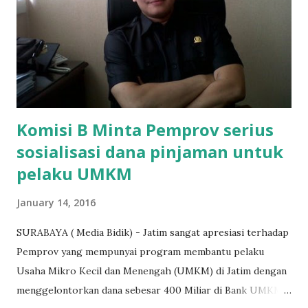
agar uang bisa kembali,"ungkapnya. Perihal adanya
penarikan uang iuran untuk pembangunan gedung sekolah,
dibenarkan oleh Atika Fadhilah siswa kelas XI saat
diwawancarai. "Benar, bilangnya wajib Rp 1,5 juta dan waktu
terakh...
Komisi B Minta Pemprov serius
sosialisasi dana pinjaman untuk
pelaku UMKM
January 14, 2016
SURABAYA ( Media Bidik) - Jatim sangat apresiasi terhadap
Pemprov yang mempunyai program membantu pelaku
Usaha Mikro Kecil dan Menengah (UMKM) di Jatim dengan
menggelontorkan dana sebesar 400 Miliar di Bank UMKM