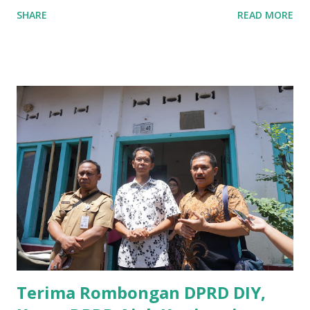
guna memberikan bantuan kredit lunak kepada para pelaku
SHARE
READ MORE
UMKM di Jatim. Namun Chusainuddin,S.Sos Anggota Komisi
B yang menangani tentang Perekonomian menilai
Pemerintah provinsi masih kurang serius memberikan
sosialisasi kepada masyarakat terutrama pelaku UMKM
yang sebenarnya ada dana pinjaman lunak untuk mereka. "
Ketika saya menjalankan Reses di Blitar,Kediri dan
Tulungagung , banyak masyarakat sana tak mengetahui ada
dana pinjaman lunak di Bank UMKM untuk para pelaku
UMKM, karena sebenarnya jika Pemprov serius
memberikan sosialisasi sampai ke tingkat desa,maka saya
yakin masyarakat sangat senang sekali," ucap pria yang
akrab dipanggil Gus Udin tersebut. Apalagi menyambut
MEA, seharusnya pelaku UMKM sudah mengerti kalau ada
dana pinjaman unt...
Terima Rombongan DPRD DIY,