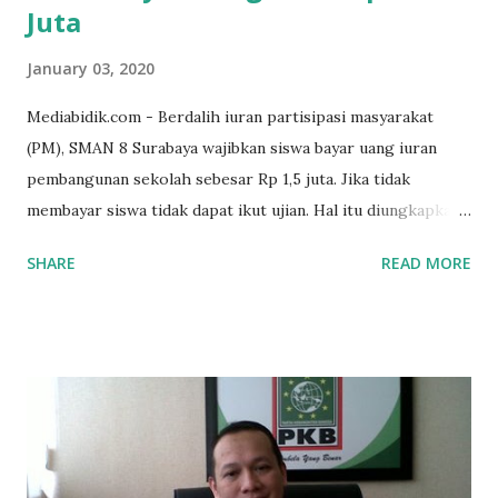
Juta
January 03, 2020
Mediabidik.com - Berdalih iuran partisipasi masyarakat
(PM), SMAN 8 Surabaya wajibkan siswa bayar uang iuran
pembangunan sekolah sebesar Rp 1,5 juta. Jika tidak
membayar siswa tidak dapat ikut ujian. Hal itu diungkapkan
Mujib paman dari Farida Diah Anggraeni siswa kelas X IPS 3
SHARE
READ MORE
SMAN 8 Jalan Iskandar Muda Surabaya mengatakan, ada
ponakan sekolah di SMAN 8 Surabaya diminta bayar uang
perbaikan sekolah Rp.1,5 juta. "Kalau gak bayar, tidak dapat
ikut ulangan," ujar Mujib, kepada BIDIK. Jumat (3/1/2020).
Mujib menambahkan, akhirnya terpaksa ortu nya pinjam
uang tetangga 500 ribu, agar anaknya bisa ikut ujian.
"Kasihan dia sudah tidak punya ayah, ibunya saudara saya,
kerja sebagai pembantu rumah tangga. Tolong dibantu mas,