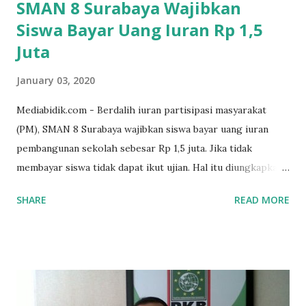
SMAN 8 Surabaya Wajibkan
Siswa Bayar Uang Iuran Rp 1,5
Juta
January 03, 2020
Mediabidik.com - Berdalih iuran partisipasi masyarakat
(PM), SMAN 8 Surabaya wajibkan siswa bayar uang iuran
pembangunan sekolah sebesar Rp 1,5 juta. Jika tidak
membayar siswa tidak dapat ikut ujian. Hal itu diungkapkan
Mujib paman dari Farida Diah Anggraeni siswa kelas X IPS 3
SHARE
READ MORE
SMAN 8 Jalan Iskandar Muda Surabaya mengatakan, ada
ponakan sekolah di SMAN 8 Surabaya diminta bayar uang
perbaikan sekolah Rp.1,5 juta. "Kalau gak bayar, tidak dapat
ikut ulangan," ujar Mujib, kepada BIDIK. Jumat (3/1/2020).
Mujib menambahkan, akhirnya terpaksa ortu nya pinjam
uang tetangga 500 ribu, agar anaknya bisa ikut ujian.