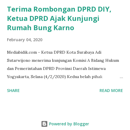
dana pinjaman unt...
Terima Rombongan DPRD DIY,
Ketua DPRD Ajak Kunjungi
Rumah Bung Karno
February 04, 2020
Mediabidik.com - Ketua DPRD Kota Surabaya Adi
Sutarwijono menerima kunjungan Komisi A Bidang Hukum
dan Pemerintahan DPRD Provinsi Daerah Istimewa
Yogyakarta, Selasa (4/2/2020) Kedua belah pihak
mendiskusikan sinergi DPRD dengan media massa dalam
SHARE
READ MORE
memperkuat Demokrasi Pancasila. Turut dalam rombongan
DPRD DIY adalah puluhan wartawan dari berbagai media
massa. Dalam kunjungan itu, tamu dari Kota Gudeg juga
singgah dan melihat rumah kelahiran Bung Karno di
Powered by Blogger
Peneleh. Juga, rumah peninggalan HOS Tjokroaminoto,