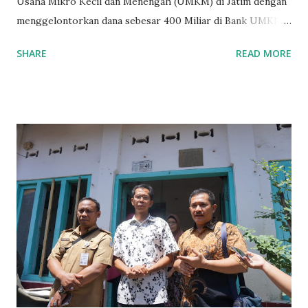
Usaha Mikro Kecil dan Menengah (UMKM) di Jatim dengan
menggelontorkan dana sebesar 400 Miliar di Bank UMKM
guna memberikan bantuan kredit lunak kepada para pelaku
SHARE
READ MORE
UMKM di Jatim. Namun Chusainuddin,S.Sos Anggota Komisi
B yang menangani tentang Perekonomian menilai
Pemerintah provinsi masih kurang serius memberikan
sosialisasi kepada masyarakat terutrama pelaku UMKM
yang sebenarnya ada dana pinjaman lunak untuk mereka. "
Ketika saya menjalankan Reses di Blitar,Kediri dan
Tulungagung , banyak masyarakat sana tak mengetahui ada
dana pinjaman lunak di Bank UMKM untuk para pelaku
UMKM, karena sebenarnya jika Pemprov serius
memberikan sosialisasi sampai ke tingkat desa,maka saya
yakin masyarakat sangat senang sekali," ucap pria yang
akrab dipanggil Gus Udin tersebut. Apalagi menyambut
MEA, seharusnya pelaku UMKM sudah mengerti kalau ada