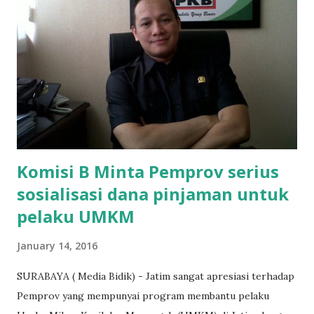
"Kasihan dia sudah tidak punya ayah, ibunya saudara saya,
kerja sebagai pembantu rumah tangga. Tolong dibantu mas,
agar uang bisa kembali,"ungkapnya. Perihal adanya
penarikan uang iuran untuk pembangunan gedung sekolah,
dibenarkan oleh Atika Fadhilah siswa kelas XI saat
diwawancarai. "Benar, bilangnya wajib Rp 1,5 juta dan waktu
terakh...
Komisi B Minta Pemprov serius
sosialisasi dana pinjaman untuk
pelaku UMKM
January 14, 2016
SURABAYA ( Media Bidik) - Jatim sangat apresiasi terhadap
Pemprov yang mempunyai program membantu pelaku