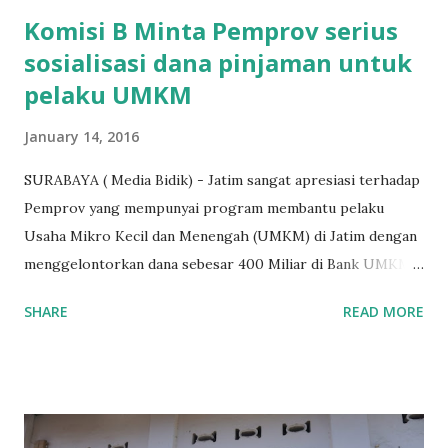
Komisi B Minta Pemprov serius
sosialisasi dana pinjaman untuk
pelaku UMKM
January 14, 2016
SURABAYA ( Media Bidik) - Jatim sangat apresiasi terhadap
Pemprov yang mempunyai program membantu pelaku
Usaha Mikro Kecil dan Menengah (UMKM) di Jatim dengan
menggelontorkan dana sebesar 400 Miliar di Bank UMKM
guna memberikan bantuan kredit lunak kepada para pelaku
SHARE
READ MORE
UMKM di Jatim. Namun Chusainuddin,S.Sos Anggota Komisi
B yang menangani tentang Perekonomian menilai
Pemerintah provinsi masih kurang serius memberikan
sosialisasi kepada masyarakat terutrama pelaku UMKM
yang sebenarnya ada dana pinjaman lunak untuk mereka. "