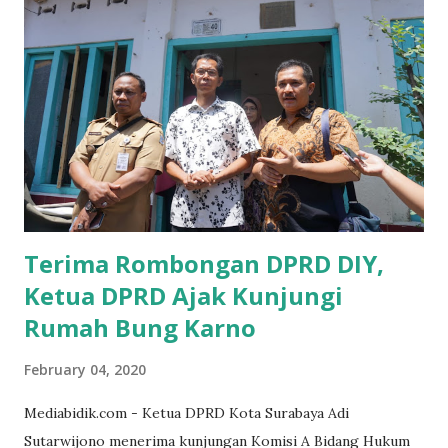
Ketika saya menjalankan Reses di Blitar,Kediri dan
Tulungagung , banyak masyarakat sana tak mengetahui ada
dana pinjaman lunak di Bank UMKM untuk para pelaku
UMKM, karena sebenarnya jika Pemprov serius
memberikan sosialisasi sampai ke tingkat desa,maka saya
yakin masyarakat sangat senang sekali," ucap pria yang
akrab dipanggil Gus Udin tersebut. Apalagi menyambut
MEA, seharusnya pelaku UMKM sudah mengerti kalau ada
dana pinjaman unt...
Terima Rombongan DPRD DIY,
Ketua DPRD Ajak Kunjungi
Rumah Bung Karno
February 04, 2020
Mediabidik.com - Ketua DPRD Kota Surabaya Adi
Sutarwijono menerima kunjungan Komisi A Bidang Hukum