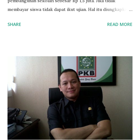
pembangunan sekolah sebesar Rp 1,5 juta. Jika tidak
membayar siswa tidak dapat ikut ujian. Hal itu diungkapkan
Mujib paman dari Farida Diah Anggraeni siswa kelas X IPS 3
SHARE
READ MORE
SMAN 8 Jalan Iskandar Muda Surabaya mengatakan, ada
ponakan sekolah di SMAN 8 Surabaya diminta bayar uang
perbaikan sekolah Rp.1,5 juta. "Kalau gak bayar, tidak dapat
ikut ulangan," ujar Mujib, kepada BIDIK. Jumat (3/1/2020).
Mujib menambahkan, akhirnya terpaksa ortu nya pinjam
uang tetangga 500 ribu, agar anaknya bisa ikut ujian.
"Kasihan dia sudah tidak punya ayah, ibunya saudara saya,
kerja sebagai pembantu rumah tangga. Tolong dibantu mas,
agar uang bisa kembali,"ungkapnya. Perihal adanya
penarikan uang iuran untuk pembangunan gedung sekolah,
dibenarkan oleh Atika Fadhilah siswa kelas XI saat
diwawancarai. "Benar, bilangnya wajib Rp 1,5 juta dan waktu
terakh...