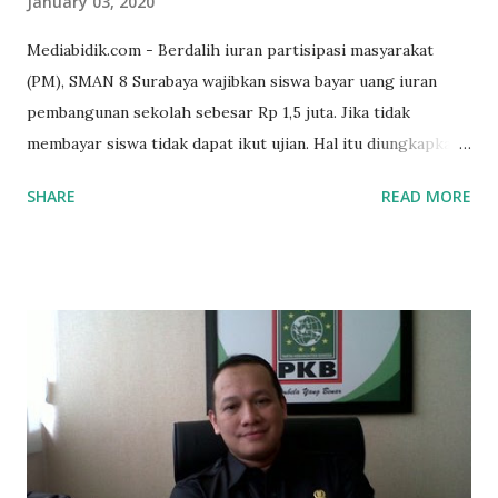
January 03, 2020
Mediabidik.com - Berdalih iuran partisipasi masyarakat
(PM), SMAN 8 Surabaya wajibkan siswa bayar uang iuran
pembangunan sekolah sebesar Rp 1,5 juta. Jika tidak
membayar siswa tidak dapat ikut ujian. Hal itu diungkapkan
Mujib paman dari Farida Diah Anggraeni siswa kelas X IPS 3
SHARE
READ MORE
SMAN 8 Jalan Iskandar Muda Surabaya mengatakan, ada
ponakan sekolah di SMAN 8 Surabaya diminta bayar uang
perbaikan sekolah Rp.1,5 juta. "Kalau gak bayar, tidak dapat
ikut ulangan," ujar Mujib, kepada BIDIK. Jumat (3/1/2020).
Mujib menambahkan, akhirnya terpaksa ortu nya pinjam
uang tetangga 500 ribu, agar anaknya bisa ikut ujian.
"Kasihan dia sudah tidak punya ayah, ibunya saudara saya,
kerja sebagai pembantu rumah tangga. Tolong dibantu mas,
agar uang bisa kembali,"ungkapnya. Perihal adanya
penarikan uang iuran untuk pembangunan gedung sekolah,