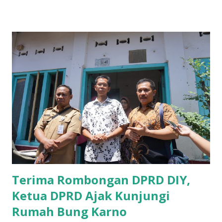
Pemerintah provinsi masih kurang serius memberikan
sosialisasi kepada masyarakat terutrama pelaku UMKM
yang sebenarnya ada dana pinjaman lunak untuk mereka. "
Ketika saya menjalankan Reses di Blitar,Kediri dan
Tulungagung , banyak masyarakat sana tak mengetahui ada
dana pinjaman lunak di Bank UMKM untuk para pelaku
UMKM, karena sebenarnya jika Pemprov serius
memberikan sosialisasi sampai ke tingkat desa,maka saya
yakin masyarakat sangat senang sekali," ucap pria yang
akrab dipanggil Gus Udin tersebut. Apalagi menyambut
MEA, seharusnya pelaku UMKM sudah mengerti kalau ada
dana pinjaman unt...
Terima Rombongan DPRD DIY,
Ketua DPRD Ajak Kunjungi
Rumah Bung Karno