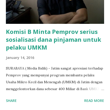
dibenarkan oleh Atika Fadhilah siswa kelas XI saat
diwawancarai. "Benar, bilangnya wajib Rp 1,5 juta dan waktu
terakh...
Komisi B Minta Pemprov serius
sosialisasi dana pinjaman untuk
pelaku UMKM
January 14, 2016
SURABAYA ( Media Bidik) - Jatim sangat apresiasi terhadap
Pemprov yang mempunyai program membantu pelaku
Usaha Mikro Kecil dan Menengah (UMKM) di Jatim dengan
menggelontorkan dana sebesar 400 Miliar di Bank UMKM
guna memberikan bantuan kredit lunak kepada para pelaku
SHARE
READ MORE
UMKM di Jatim. Namun Chusainuddin,S.Sos Anggota Komisi
B yang menangani tentang Perekonomian menilai