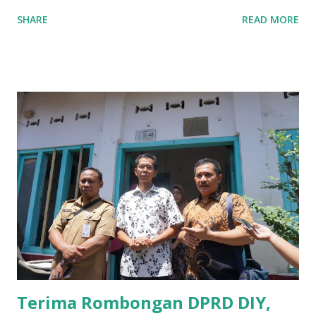
guna memberikan bantuan kredit lunak kepada para pelaku
SHARE
READ MORE
UMKM di Jatim. Namun Chusainuddin,S.Sos Anggota Komisi
B yang menangani tentang Perekonomian menilai
Pemerintah provinsi masih kurang serius memberikan
sosialisasi kepada masyarakat terutrama pelaku UMKM
yang sebenarnya ada dana pinjaman lunak untuk mereka. "
Ketika saya menjalankan Reses di Blitar,Kediri dan
Tulungagung , banyak masyarakat sana tak mengetahui ada
dana pinjaman lunak di Bank UMKM untuk para pelaku
UMKM, karena sebenarnya jika Pemprov serius
memberikan sosialisasi sampai ke tingkat desa,maka saya
yakin masyarakat sangat senang sekali," ucap pria yang
akrab dipanggil Gus Udin tersebut. Apalagi menyambut
MEA, seharusnya pelaku UMKM sudah mengerti kalau ada
dana pinjaman unt...
Terima Rombongan DPRD DIY,