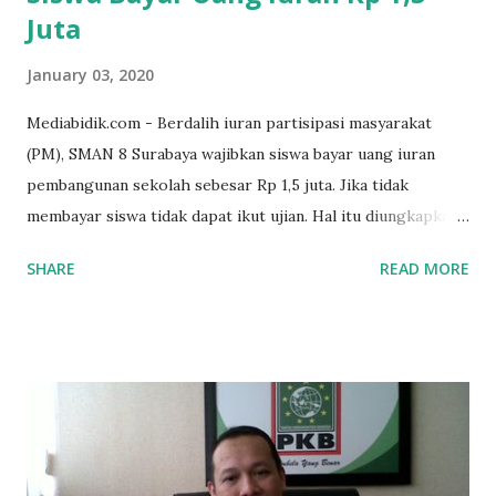
Juta
January 03, 2020
Mediabidik.com - Berdalih iuran partisipasi masyarakat
(PM), SMAN 8 Surabaya wajibkan siswa bayar uang iuran
pembangunan sekolah sebesar Rp 1,5 juta. Jika tidak
membayar siswa tidak dapat ikut ujian. Hal itu diungkapkan
Mujib paman dari Farida Diah Anggraeni siswa kelas X IPS 3
SHARE
READ MORE
SMAN 8 Jalan Iskandar Muda Surabaya mengatakan, ada
ponakan sekolah di SMAN 8 Surabaya diminta bayar uang
perbaikan sekolah Rp.1,5 juta. "Kalau gak bayar, tidak dapat
ikut ulangan," ujar Mujib, kepada BIDIK. Jumat (3/1/2020).
Mujib menambahkan, akhirnya terpaksa ortu nya pinjam
uang tetangga 500 ribu, agar anaknya bisa ikut ujian.
"Kasihan dia sudah tidak punya ayah, ibunya saudara saya,
kerja sebagai pembantu rumah tangga. Tolong dibantu mas,