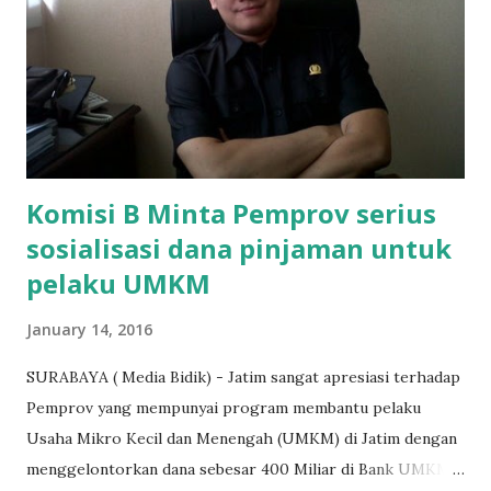
agar uang bisa kembali,"ungkapnya. Perihal adanya
penarikan uang iuran untuk pembangunan gedung sekolah,
dibenarkan oleh Atika Fadhilah siswa kelas XI saat
diwawancarai. "Benar, bilangnya wajib Rp 1,5 juta dan waktu
terakh...
Komisi B Minta Pemprov serius
sosialisasi dana pinjaman untuk
pelaku UMKM
January 14, 2016
SURABAYA ( Media Bidik) - Jatim sangat apresiasi terhadap
Pemprov yang mempunyai program membantu pelaku
Usaha Mikro Kecil dan Menengah (UMKM) di Jatim dengan
menggelontorkan dana sebesar 400 Miliar di Bank UMKM