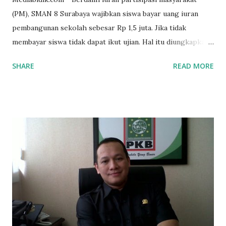
(PM), SMAN 8 Surabaya wajibkan siswa bayar uang iuran
pembangunan sekolah sebesar Rp 1,5 juta. Jika tidak
membayar siswa tidak dapat ikut ujian. Hal itu diungkapkan
Mujib paman dari Farida Diah Anggraeni siswa kelas X IPS 3
SHARE
READ MORE
SMAN 8 Jalan Iskandar Muda Surabaya mengatakan, ada
ponakan sekolah di SMAN 8 Surabaya diminta bayar uang
perbaikan sekolah Rp.1,5 juta. "Kalau gak bayar, tidak dapat
ikut ulangan," ujar Mujib, kepada BIDIK. Jumat (3/1/2020).
Mujib menambahkan, akhirnya terpaksa ortu nya pinjam
uang tetangga 500 ribu, agar anaknya bisa ikut ujian.
"Kasihan dia sudah tidak punya ayah, ibunya saudara saya,
kerja sebagai pembantu rumah tangga. Tolong dibantu mas,
agar uang bisa kembali,"ungkapnya. Perihal adanya
penarikan uang iuran untuk pembangunan gedung sekolah,
dibenarkan oleh Atika Fadhilah siswa kelas XI saat
diwawancarai. "Benar, bilangnya wajib Rp 1,5 juta dan waktu