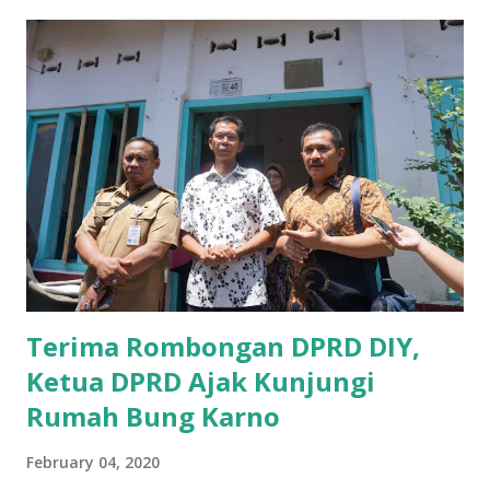
sosialisasi kepada masyarakat terutrama pelaku UMKM
yang sebenarnya ada dana pinjaman lunak untuk mereka. "
Ketika saya menjalankan Reses di Blitar,Kediri dan
Tulungagung , banyak masyarakat sana tak mengetahui ada
dana pinjaman lunak di Bank UMKM untuk para pelaku
UMKM, karena sebenarnya jika Pemprov serius
memberikan sosialisasi sampai ke tingkat desa,maka saya
yakin masyarakat sangat senang sekali," ucap pria yang
akrab dipanggil Gus Udin tersebut. Apalagi menyambut
MEA, seharusnya pelaku UMKM sudah mengerti kalau ada
dana pinjaman unt...
Terima Rombongan DPRD DIY,
Ketua DPRD Ajak Kunjungi
Rumah Bung Karno
February 04, 2020