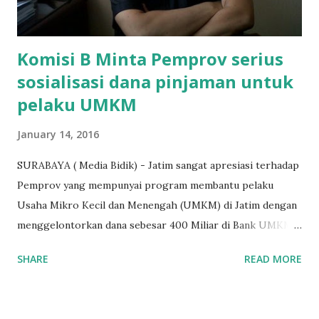
terakh...
Komisi B Minta Pemprov serius
sosialisasi dana pinjaman untuk
pelaku UMKM
January 14, 2016
SURABAYA ( Media Bidik) - Jatim sangat apresiasi terhadap
Pemprov yang mempunyai program membantu pelaku
Usaha Mikro Kecil dan Menengah (UMKM) di Jatim dengan
menggelontorkan dana sebesar 400 Miliar di Bank UMKM
guna memberikan bantuan kredit lunak kepada para pelaku
SHARE
READ MORE
UMKM di Jatim. Namun Chusainuddin,S.Sos Anggota Komisi
B yang menangani tentang Perekonomian menilai
Pemerintah provinsi masih kurang serius memberikan