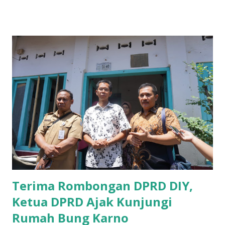
B yang menangani tentang Perekonomian menilai
Pemerintah provinsi masih kurang serius memberikan
sosialisasi kepada masyarakat terutrama pelaku UMKM
yang sebenarnya ada dana pinjaman lunak untuk mereka. "
Ketika saya menjalankan Reses di Blitar,Kediri dan
Tulungagung , banyak masyarakat sana tak mengetahui ada
dana pinjaman lunak di Bank UMKM untuk para pelaku
UMKM, karena sebenarnya jika Pemprov serius
memberikan sosialisasi sampai ke tingkat desa,maka saya
yakin masyarakat sangat senang sekali," ucap pria yang
akrab dipanggil Gus Udin tersebut. Apalagi menyambut
MEA, seharusnya pelaku UMKM sudah mengerti kalau ada
dana pinjaman unt...
Terima Rombongan DPRD DIY,
Ketua DPRD Ajak Kunjungi
Rumah Bung Karno