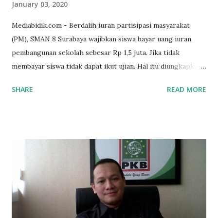
January 03, 2020
Mediabidik.com - Berdalih iuran partisipasi masyarakat
(PM), SMAN 8 Surabaya wajibkan siswa bayar uang iuran
pembangunan sekolah sebesar Rp 1,5 juta. Jika tidak
membayar siswa tidak dapat ikut ujian. Hal itu diungkapkan
Mujib paman dari Farida Diah Anggraeni siswa kelas X IPS 3
SHARE
READ MORE
SMAN 8 Jalan Iskandar Muda Surabaya mengatakan, ada
ponakan sekolah di SMAN 8 Surabaya diminta bayar uang
perbaikan sekolah Rp.1,5 juta. "Kalau gak bayar, tidak dapat
ikut ulangan," ujar Mujib, kepada BIDIK. Jumat (3/1/2020).
Mujib menambahkan, akhirnya terpaksa ortu nya pinjam
uang tetangga 500 ribu, agar anaknya bisa ikut ujian.
"Kasihan dia sudah tidak punya ayah, ibunya saudara saya,
kerja sebagai pembantu rumah tangga. Tolong dibantu mas,
agar uang bisa kembali,"ungkapnya. Perihal adanya
penarikan uang iuran untuk pembangunan gedung sekolah,