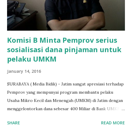
dibenarkan oleh Atika Fadhilah siswa kelas XI saat
diwawancarai. "Benar, bilangnya wajib Rp 1,5 juta dan waktu
terakh...
Komisi B Minta Pemprov serius
sosialisasi dana pinjaman untuk
pelaku UMKM
January 14, 2016
SURABAYA ( Media Bidik) - Jatim sangat apresiasi terhadap
Pemprov yang mempunyai program membantu pelaku
Usaha Mikro Kecil dan Menengah (UMKM) di Jatim dengan
menggelontorkan dana sebesar 400 Miliar di Bank UMKM
guna memberikan bantuan kredit lunak kepada para pelaku
SHARE
READ MORE
UMKM di Jatim. Namun Chusainuddin,S.Sos Anggota Komisi