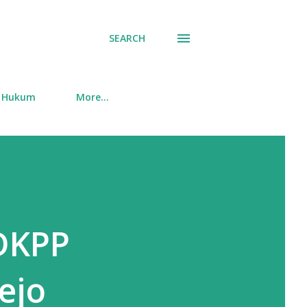
SEARCH
Hukum
More…
DKPP
ejo