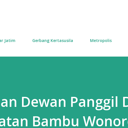
Skip to main content
ar Jatim
Gerbang Kertasusila
Metropolis
an Dewan Panggil 
atan Bambu Wonor