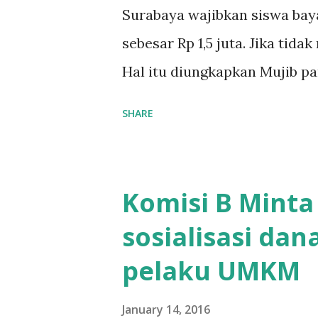
Surabaya wajibkan siswa ba
sebesar Rp 1,5 juta. Jika tida
Hal itu diungkapkan Mujib p
kelas X IPS 3 SMAN 8 Jalan 
SHARE
ponakan sekolah di SMAN 8 S
sekolah Rp.1,5 juta. "Kalau gak
Mujib, kepada BIDIK. Jumat 
Komisi B Minta
terpaksa ortu nya pinjam uan
sosialisasi da
ikut ujian. "Kasihan dia suda
pelaku UMKM
kerja sebagai pembantu ruma
bisa kembali,"ungkapnya. Per
January 14, 2016