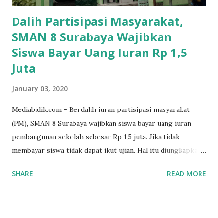
Dalih Partisipasi Masyarakat,
SMAN 8 Surabaya Wajibkan
Siswa Bayar Uang Iuran Rp 1,5
Juta
January 03, 2020
Mediabidik.com - Berdalih iuran partisipasi masyarakat
(PM), SMAN 8 Surabaya wajibkan siswa bayar uang iuran
pembangunan sekolah sebesar Rp 1,5 juta. Jika tidak
membayar siswa tidak dapat ikut ujian. Hal itu diungkapkan
Mujib paman dari Farida Diah Anggraeni siswa kelas X IPS 3
SHARE
READ MORE
SMAN 8 Jalan Iskandar Muda Surabaya mengatakan, ada
ponakan sekolah di SMAN 8 Surabaya diminta bayar uang
perbaikan sekolah Rp.1,5 juta. "Kalau gak bayar, tidak dapat