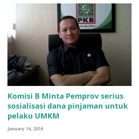
ikut ulangan," ujar Mujib, kepada BIDIK. Jumat (3/1/2020).
Mujib menambahkan, akhirnya terpaksa ortu nya pinjam
uang tetangga 500 ribu, agar anaknya bisa ikut ujian.
"Kasihan dia sudah tidak punya ayah, ibunya saudara saya,
kerja sebagai pembantu rumah tangga. Tolong dibantu mas,
agar uang bisa kembali,"ungkapnya. Perihal adanya
penarikan uang iuran untuk pembangunan gedung sekolah,
dibenarkan oleh Atika Fadhilah siswa kelas XI saat
diwawancarai. "Benar, bilangnya wajib Rp 1,5 juta dan waktu
terakh...
Komisi B Minta Pemprov serius
sosialisasi dana pinjaman untuk
pelaku UMKM
January 14, 2016