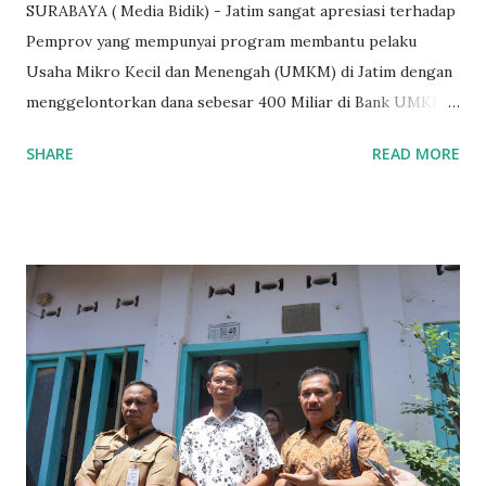
SURABAYA ( Media Bidik) - Jatim sangat apresiasi terhadap
Pemprov yang mempunyai program membantu pelaku
Usaha Mikro Kecil dan Menengah (UMKM) di Jatim dengan
menggelontorkan dana sebesar 400 Miliar di Bank UMKM
guna memberikan bantuan kredit lunak kepada para pelaku
SHARE
READ MORE
UMKM di Jatim. Namun Chusainuddin,S.Sos Anggota Komisi
B yang menangani tentang Perekonomian menilai
Pemerintah provinsi masih kurang serius memberikan
sosialisasi kepada masyarakat terutrama pelaku UMKM
yang sebenarnya ada dana pinjaman lunak untuk mereka. "
Ketika saya menjalankan Reses di Blitar,Kediri dan
Tulungagung , banyak masyarakat sana tak mengetahui ada
dana pinjaman lunak di Bank UMKM untuk para pelaku
UMKM, karena sebenarnya jika Pemprov serius
memberikan sosialisasi sampai ke tingkat desa,maka saya
yakin masyarakat sangat senang sekali," ucap pria yang