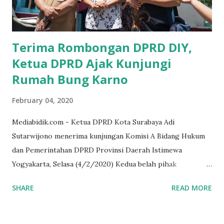
akrab dipanggil Gus Udin tersebut. Apalagi menyambut
MEA, seharusnya pelaku UMKM sudah mengerti kalau ada
dana pinjaman unt...
Terima Rombongan DPRD DIY,
Ketua DPRD Ajak Kunjungi
Rumah Bung Karno
February 04, 2020
Mediabidik.com - Ketua DPRD Kota Surabaya Adi
Sutarwijono menerima kunjungan Komisi A Bidang Hukum
dan Pemerintahan DPRD Provinsi Daerah Istimewa
Yogyakarta, Selasa (4/2/2020) Kedua belah pihak
mendiskusikan sinergi DPRD dengan media massa dalam
SHARE
READ MORE
memperkuat Demokrasi Pancasila. Turut dalam rombongan
DPRD DIY adalah puluhan wartawan dari berbagai media
massa. Dalam kunjungan itu, tamu dari Kota Gudeg juga