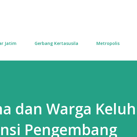
Skip to main content
ar Jatim
Gerbang Kertasusila
Metropolis
ha dan Warga Kelu
ansi Pengembang