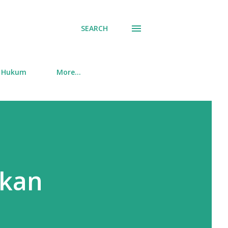
SEARCH
Hukum
More…
hkan