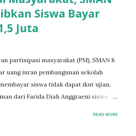
ibkan Siswa Bayar
,5 Juta
ran partisipasi masyarakat (PM), SMAN 8
yar uang iuran pembangunan sekolah
k membayar siswa tidak dapat ikut ujian.
aman dari Farida Diah Anggraeni siswa
Iskandar Muda Surabaya mengatakan, ada
READ MORE
urabaya diminta bayar uang perbaikan
 bayar, tidak dapat ikut ulangan," ujar