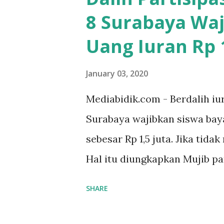
8 Surabaya Waj
Uang Iuran Rp 1
January 03, 2020
Mediabidik.com - Berdalih iu
Surabaya wajibkan siswa ba
sebesar Rp 1,5 juta. Jika tida
Hal itu diungkapkan Mujib p
kelas X IPS 3 SMAN 8 Jalan 
SHARE
ponakan sekolah di SMAN 8 S
sekolah Rp.1,5 juta. "Kalau gak