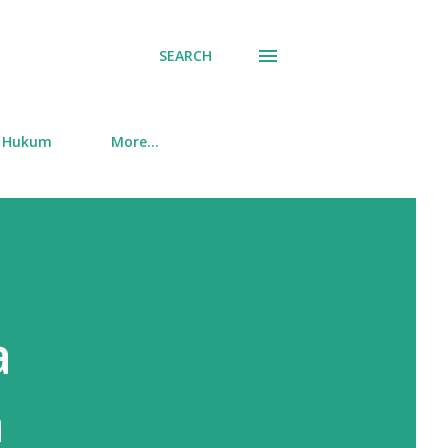
SEARCH
Hukum
More…
a
n