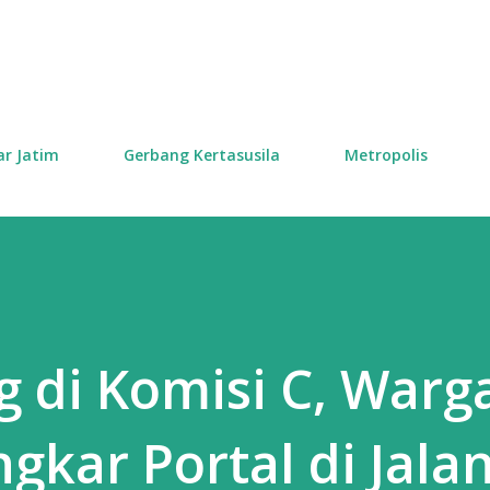
Skip to main content
ar Jatim
Gerbang Kertasusila
Metropolis
g di Komisi C, Warg
gkar Portal di Jala