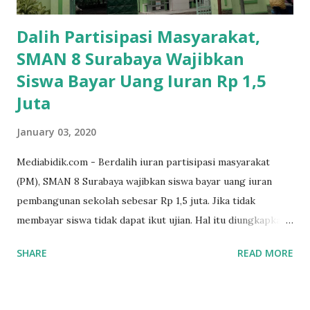
Dalih Partisipasi Masyarakat,
SMAN 8 Surabaya Wajibkan
Siswa Bayar Uang Iuran Rp 1,5
Juta
January 03, 2020
Mediabidik.com - Berdalih iuran partisipasi masyarakat
(PM), SMAN 8 Surabaya wajibkan siswa bayar uang iuran
pembangunan sekolah sebesar Rp 1,5 juta. Jika tidak
membayar siswa tidak dapat ikut ujian. Hal itu diungkapkan
Mujib paman dari Farida Diah Anggraeni siswa kelas X IPS 3
SHARE
READ MORE
SMAN 8 Jalan Iskandar Muda Surabaya mengatakan, ada
ponakan sekolah di SMAN 8 Surabaya diminta bayar uang
perbaikan sekolah Rp.1,5 juta. "Kalau gak bayar, tidak dapat