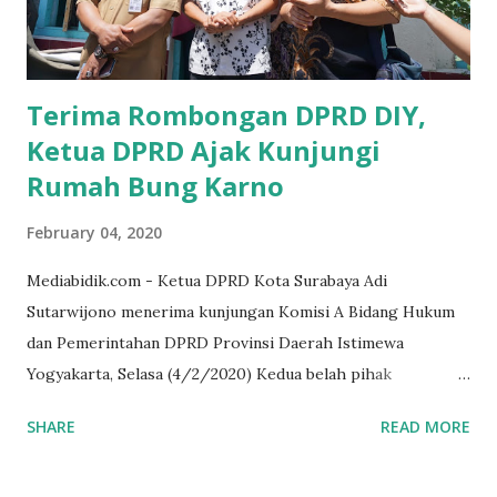
akrab dipanggil Gus Udin tersebut. Apalagi menyambut
MEA, seharusnya pelaku UMKM sudah mengerti kalau ada
dana pinjaman unt...
Terima Rombongan DPRD DIY,
Ketua DPRD Ajak Kunjungi
Rumah Bung Karno
February 04, 2020
Mediabidik.com - Ketua DPRD Kota Surabaya Adi
Sutarwijono menerima kunjungan Komisi A Bidang Hukum
dan Pemerintahan DPRD Provinsi Daerah Istimewa
Yogyakarta, Selasa (4/2/2020) Kedua belah pihak
mendiskusikan sinergi DPRD dengan media massa dalam
SHARE
READ MORE
memperkuat Demokrasi Pancasila. Turut dalam rombongan
DPRD DIY adalah puluhan wartawan dari berbagai media