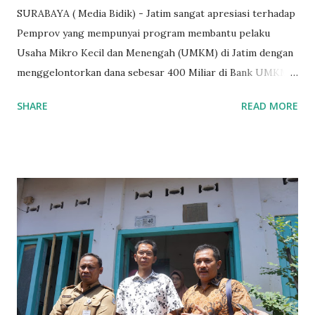
SURABAYA ( Media Bidik) - Jatim sangat apresiasi terhadap
Pemprov yang mempunyai program membantu pelaku
Usaha Mikro Kecil dan Menengah (UMKM) di Jatim dengan
menggelontorkan dana sebesar 400 Miliar di Bank UMKM
guna memberikan bantuan kredit lunak kepada para pelaku
SHARE
READ MORE
UMKM di Jatim. Namun Chusainuddin,S.Sos Anggota Komisi
B yang menangani tentang Perekonomian menilai
Pemerintah provinsi masih kurang serius memberikan
sosialisasi kepada masyarakat terutrama pelaku UMKM
yang sebenarnya ada dana pinjaman lunak untuk mereka. "
Ketika saya menjalankan Reses di Blitar,Kediri dan
Tulungagung , banyak masyarakat sana tak mengetahui ada
dana pinjaman lunak di Bank UMKM untuk para pelaku
UMKM, karena sebenarnya jika Pemprov serius
memberikan sosialisasi sampai ke tingkat desa,maka saya
yakin masyarakat sangat senang sekali," ucap pria yang