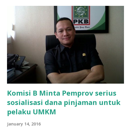
ikut ulangan," ujar Mujib, kepada BIDIK. Jumat (3/1/2020).
Mujib menambahkan, akhirnya terpaksa ortu nya pinjam
uang tetangga 500 ribu, agar anaknya bisa ikut ujian.
"Kasihan dia sudah tidak punya ayah, ibunya saudara saya,
kerja sebagai pembantu rumah tangga. Tolong dibantu mas,
agar uang bisa kembali,"ungkapnya. Perihal adanya
penarikan uang iuran untuk pembangunan gedung sekolah,
dibenarkan oleh Atika Fadhilah siswa kelas XI saat
diwawancarai. "Benar, bilangnya wajib Rp 1,5 juta dan waktu
terakh...
Komisi B Minta Pemprov serius
sosialisasi dana pinjaman untuk
pelaku UMKM
January 14, 2016