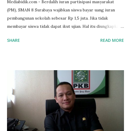
Mediabidik.com - Berdalih iuran partisipasi masyarakat
(PM), SMAN 8 Surabaya wajibkan siswa bayar uang iuran
pembangunan sekolah sebesar Rp 1,5 juta. Jika tidak
membayar siswa tidak dapat ikut ujian. Hal itu diungkapkan
Mujib paman dari Farida Diah Anggraeni siswa kelas X IPS 3
SHARE
READ MORE
SMAN 8 Jalan Iskandar Muda Surabaya mengatakan, ada
ponakan sekolah di SMAN 8 Surabaya diminta bayar uang
perbaikan sekolah Rp.1,5 juta. "Kalau gak bayar, tidak dapat
ikut ulangan," ujar Mujib, kepada BIDIK. Jumat (3/1/2020).
Mujib menambahkan, akhirnya terpaksa ortu nya pinjam
uang tetangga 500 ribu, agar anaknya bisa ikut ujian.
"Kasihan dia sudah tidak punya ayah, ibunya saudara saya,
kerja sebagai pembantu rumah tangga. Tolong dibantu mas,
agar uang bisa kembali,"ungkapnya. Perihal adanya
penarikan uang iuran untuk pembangunan gedung sekolah,
dibenarkan oleh Atika Fadhilah siswa kelas XI saat