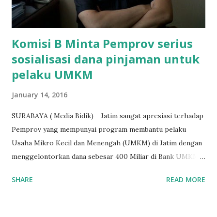
diwawancarai. "Benar, bilangnya wajib Rp 1,5 juta dan waktu
terakh...
Komisi B Minta Pemprov serius
sosialisasi dana pinjaman untuk
pelaku UMKM
January 14, 2016
SURABAYA ( Media Bidik) - Jatim sangat apresiasi terhadap
Pemprov yang mempunyai program membantu pelaku
Usaha Mikro Kecil dan Menengah (UMKM) di Jatim dengan
menggelontorkan dana sebesar 400 Miliar di Bank UMKM
guna memberikan bantuan kredit lunak kepada para pelaku
SHARE
READ MORE
UMKM di Jatim. Namun Chusainuddin,S.Sos Anggota Komisi
B yang menangani tentang Perekonomian menilai
Pemerintah provinsi masih kurang serius memberikan